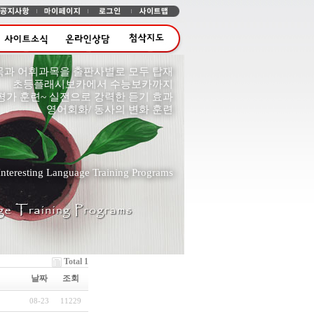
과 어휘과목을 출판사별로 모두 탑재
초등플래시보카에서 수능보카까지
평가 훈련~ 실전으로 강력한 듣기 효과
영어회화/ 동사의 변화 훈련
 Interesting Language Training Programs
Total 1
날짜
조회
08-23
11229