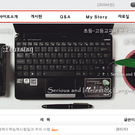
[2016버전]
f English Learning 초등~고등교과서 본문과목
듣기
Serious and
제 목
글쓴이
 대학수학능력시험일과 주의 사항
관리자1