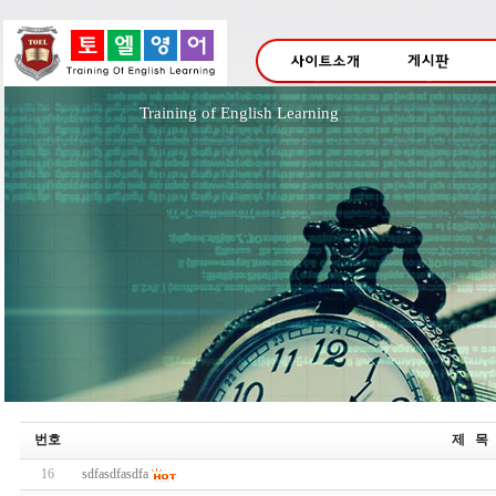
Training of English Lea
번호
제 목
16
sdfasdfasdfa