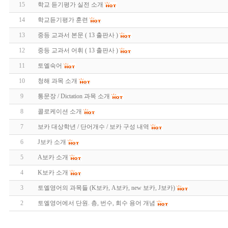
15
학교 듣기평가 실전 소개
14
학교듣기평가 훈련
13
중등 교과서 본문 ( 13 출판사 )
12
중등 교과서 어휘 ( 13 출판사 )
11
토엘숙어
10
청해 과목 소개
9
통문장 / Dictation 과목 소개
8
콜로케이션 소개
7
보카 대상학년 / 단어개수 / 보카 구성 내역
6
J보카 소개
5
A보카 소개
4
K보카 소개
3
토엘영어의 과목들 (K보카, A보카, new 보카, J보카)
2
토엘영어에서 단원. 층, 번수, 회수 용어 개념