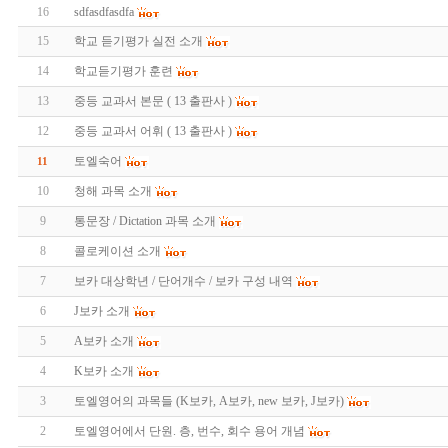
16
sdfasdfasdfa
15
학교 듣기평가 실전 소개
14
학교듣기평가 훈련
13
중등 교과서 본문 ( 13 출판사 )
12
중등 교과서 어휘 ( 13 출판사 )
토엘숙어
11
10
청해 과목 소개
9
통문장 / Dictation 과목 소개
8
콜로케이션 소개
7
보카 대상학년 / 단어개수 / 보카 구성 내역
6
J보카 소개
5
A보카 소개
4
K보카 소개
3
토엘영어의 과목들 (K보카, A보카, new 보카, J보카)
2
토엘영어에서 단원. 층, 번수, 회수 용어 개념